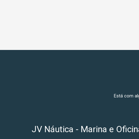
Está com al
JV Náutica - Marina e Oficin
Rua 4550, 70 - Barra Sul
Balneário Camboriú - SC, 88330-145, Brasil