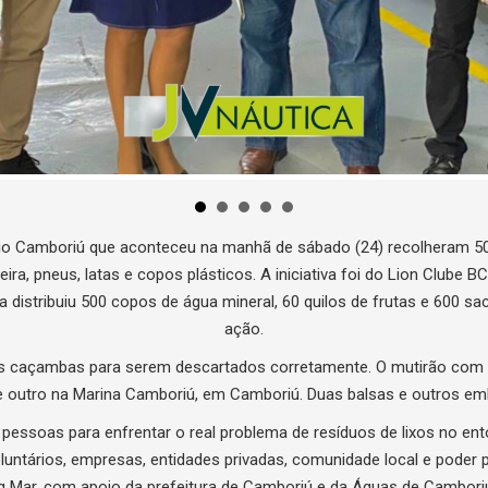
 Rio Camboriú que aconteceu na manhã de sábado (24) recolheram 5
eira, pneus, latas e copos plásticos. A iniciativa foi do Lion Clube
stribuiu 500 copos de água mineral, 60 quilos de frutas e 600 sacos
ação.
es caçambas para serem descartados corretamente. O mutirão com d
, e outro na Marina Camboriú, em Camboriú. Duas balsas e outros e
as pessoas para enfrentar o real problema de resíduos de lixos no e
luntários, empresas, entidades privadas, comunidade local e poder p
eg Mar, com apoio da prefeitura de Camboriú e da Águas de Cambori
ilos de frutas e 600 sacos de lixo de 50 litros e 100 litros aos volun
r.com.br/noticias/1406-acao-de-limpeza-do-rio-camboriu-recolheu