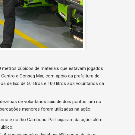
0 metros cúbicos de materiais que estavam jogados
 BC Centro e Conseg Mar, com apoio da prefeitura de
 de lixo de 50 litros e 100 litros aos voluntários da
ezenas de voluntários saiu de dois pontos: um no
mbarcações menores foram utilizadas na ação.
ntorno e no Rio Camboriú. Participaram da ação, além
úblico.
ú. A concessionária distribuiu 500 copos de água
tários da ação.
-50-metros-cubicos-de-materiais