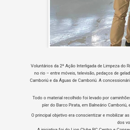
Voluntários da 2ª Ação Interligada de Limpeza do
no rio – entre móveis, televisão, pedaços de gelad
Camboriú e da Águas de Camboriú. A concessionária di
Todo o material recolhido foi levado por caminhõ
píer do Barco Pirata, em Balneário Camboriú
O principal objetivo era conscientizar e mobilizar 
dos vo
A iniciativa foi do Lion Clube BC Centro e Cons
mineral, 60 qu
FONTE: https://www.linhapopula